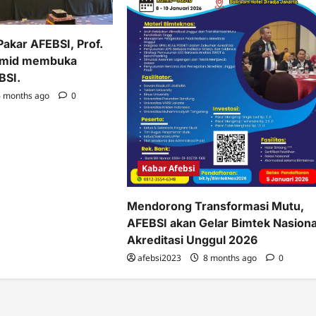
akar AFEBSI, Prof.
amid membuka
BSI.
 months ago
0
Kabar Afebsi
Mendorong Transformasi Mutu,
AFEBSI akan Gelar Bimtek Nasiona
Akreditasi Unggul 2026
afebsi2023
8 months ago
0