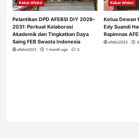
Kabar Afebsi
Kabar Afebsi
t
i
Ketua Dewan P
Pelantikan DPD AFEBSI DIY 2026–
Edy Suandi H
2031: Perkuat Kolaborasi
o
Rapimnas AFE
Akademik dan Tingkatkan Daya
n
Saing FEB Swasta Indonesia
afebsi2023
6
afebsi2023
1 month ago
0