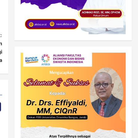
:
n
i
a