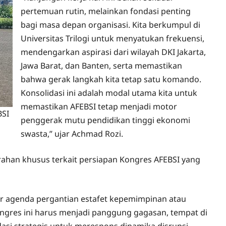
pertemuan rutin, melainkan fondasi penting
bagi masa depan organisasi. Kita berkumpul di
Universitas Trilogi untuk menyatukan frekuensi,
mendengarkan aspirasi dari wilayah DKI Jakarta,
Jawa Barat, dan Banten, serta memastikan
bahwa gerak langkah kita tetap satu komando.
Konsolidasi ini adalah modal utama kita untuk
memastikan AFEBSI tetap menjadi motor
BSI
penggerak mutu pendidikan tinggi ekonomi
swasta,” ujar Achmad Rozi.
rahan khusus terkait persiapan Kongres AFEBSI yang
ar agenda pergantian estafet kepemimpinan atau
gres ini harus menjadi panggung gagasan, tempat di
si strategis untuk merespons dinamika disrupsi