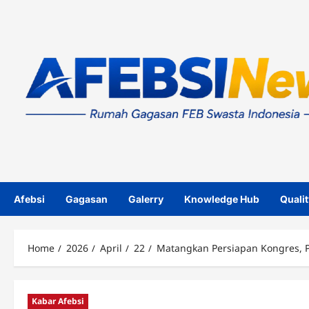
Skip
to
content
Afebsi
Gagasan
Galerry
Knowledge Hub
Qualit
Home
2026
April
22
Matangkan Persiapan Kongres, P
Kabar Afebsi