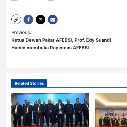
P
Previous:
Ketua Dewan Pakar AFEBSI, Prof. Edy Suandi
o
Hamid membuka Rapimnas AFEBSI.
s
t
n
a
Related Stories
v
i
g
a