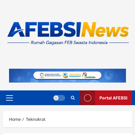
Skip
to
content
Portal AFEBSI
Primary
Menu
Home
Teknokrat