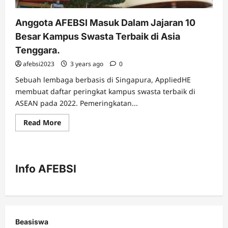
Anggota AFEBSI Masuk Dalam Jajaran 10
Besar Kampus Swasta Terbaik di Asia
Tenggara.
afebsi2023
3 years ago
0
Sebuah lembaga berbasis di Singapura, AppliedHE
membuat daftar peringkat kampus swasta terbaik di
ASEAN pada 2022. Pemeringkatan...
Read
Read More
more
about
Anggota
AFEBSI
Masuk
Dalam
Info AFEBSI
Jajaran
10
Besar
Kampus
Swasta
Terbaik
di
Asia
Beasiswa