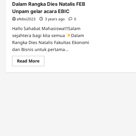
Dalam Rangka Dies Natalis FEB
Unpam gelar acara EBIC
afebsi2023
3 years ago
0
Hallo Sahabat Mahasiswa!!!Salam
sejahtera bagi kita semua
Dalam
Rangka Dies Natalis Fakultas Ekonomi
dan Bisnis untuk pertama...
Read
Read More
more
about
Dalam
Rangka
Dies
Natalis
FEB
Unpam
gelar
acara
EBIC